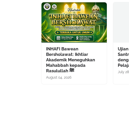
INHAFI Bawean
Ujian
Bersholawat: Ikhtiar
Sant
Akademik Meneguhkan
deng
Mahabbah kepada
Pelaj
Rasulullah ﷺ
July 28
August 04, 2026