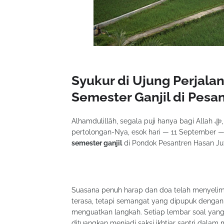
Syukur di Ujung Perjala
Semester Ganjil di Pesan
Alhamdulillāh, segala puji hanya bagi Allah ﷻ, Sang Pemilik Ilmu dan Hikmah. Dengan limpahan rahmat dan
pertolongan-Nya, esok hari — 11 September 
semester ganjil
di Pondok Pesantren Hasan Juf
Suasana penuh harap dan doa telah menyelimut
terasa, tetapi semangat yang dipupuk dengan 
menguatkan langkah. Setiap lembar soal yang 
dituangkan menjadi saksi ikhtiar santri dalam m