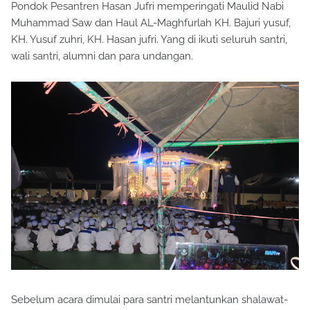
Pondok Pesantren Hasan Jufri memperingati Maulid Nabi
Muhammad Saw dan Haul AL-Maghfurlah KH. Bajuri yusuf,
KH. Yusuf zuhri, KH. Hasan jufri. Yang di ikuti seluruh santri,
wali santri, alumni dan para undangan.
Sebelum acara dimulai para santri melantunkan shalawat-