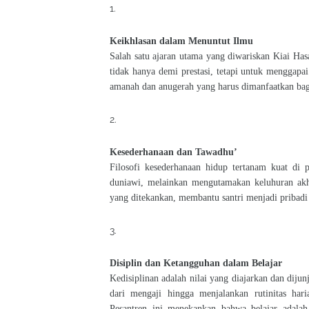
Keikhlasan dalam Menuntut Ilmu
Salah satu ajaran utama yang diwariskan Kiai Hasa
tidak hanya demi prestasi, tetapi untuk menggap
amanah dan anugerah yang harus dimanfaatkan bag
Kesederhanaan dan Tawadhu’
Filosofi kesederhanaan hidup tertanam kuat di 
duniawi, melainkan mengutamakan keluhuran akhl
yang ditekankan, membantu santri menjadi pribadi
Disiplin dan Ketangguhan dalam Belajar
Kedisiplinan adalah nilai yang diajarkan dan diju
dari mengaji hingga menjalankan rutinitas har
Pesantren ini menekankan bahwa belajar adalah