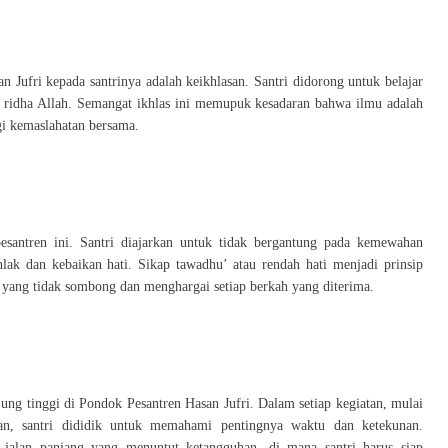
n Jufri kepada santrinya adalah keikhlasan. Santri didorong untuk belajar
ai ridha Allah. Semangat ikhlas ini memupuk kesadaran bahwa ilmu adalah
i kemaslahatan bersama.
pesantren ini. Santri diajarkan untuk tidak bergantung pada kemewahan
ak dan kebaikan hati. Sikap tawadhu’ atau rendah hati menjadi prinsip
 yang tidak sombong dan menghargai setiap berkah yang diterima.
njung tinggi di Pondok Pesantren Hasan Jufri. Dalam setiap kegiatan, mulai
ian, santri dididik untuk memahami pentingnya waktu dan ketekunan.
 jalan panjang yang menuntut ketangguhan, di mana santri harus siap