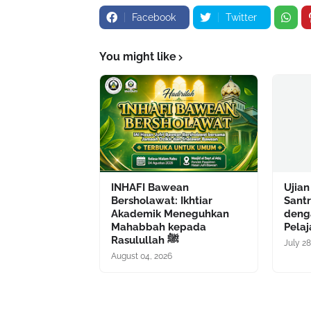
Facebook
Twitter
You might like
INHAFI Bawean
Ujian
Bersholawat: Ikhtiar
Sant
Akademik Meneguhkan
deng
Mahabbah kepada
Pelaj
Rasulullah ﷺ
July 28
August 04, 2026