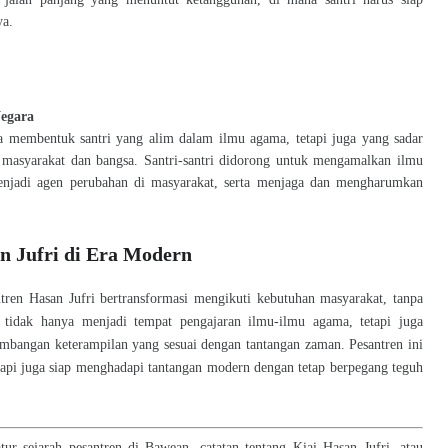
ya.
Negara
nya membentuk santri yang alim dalam ilmu agama, tetapi juga yang sadar
 masyarakat dan bangsa. Santri-santri didorong untuk mengamalkan ilmu
menjadi agen perubahan di masyarakat, serta menjaga dan mengharumkan
n Jufri di Era Modern
en Hasan Jufri bertransformasi mengikuti kebutuhan masyarakat, tanpa
ren tidak hanya menjadi tempat pengajaran ilmu-ilmu agama, tetapi juga
mbangan keterampilan yang sesuai dengan tantangan zaman. Pesantren ini
tetapi juga siap menghadapi tantangan modern dengan tetap berpegang teguh
ratur sejarah pesantren di Bawean, catatan tentang Kiai Hasan Jufri, atau