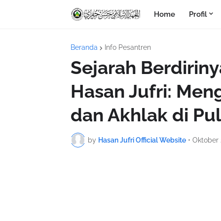
Home
Profil
Beranda
Info Pesantren
Sejarah Berdirin
Hasan Jufri: Men
dan Akhlak di P
by
Hasan Jufri Official Website
•
Oktober 