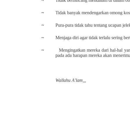
~
Tidak berbincang mendalam di dalam ob
~
Tidak banyak mendengarkan omong kos
~
Pura-pura tidak tahu tentang ucapan jele
~
Menjaga diri agar tidak terlalu sering
~
Mengingatkan mereka dari hal-hal ya
pada ada harapan mereka akan menerim
Wallahu A’lam,,,