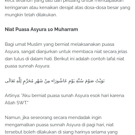
kecil setahun yang lalu dan peluang untuk mendapatkan
keringanan atau kenaikan derajat atas dosa-dosa besar yang
mungkin telah dilakukan.
Niat Puasa Asyura 10 Muharram
Bagi umat Muslim yang berniat melaksanakan puasa
Asyura, sangat dianjurkan untuk membaca niat secara jelas
dan tulus di dalam hati. Berikut ini adalah contoh lafal niat
puasa sunnah Asyura:
نَوَيْتُ صَوْمَ سُنَّةِ يَوْمِ عَاشُورَاء مِنْ شَهْرِ مُحَرَّمٍ لِلَّهِ تَعَالَى
Artinya: "Aku berniat puasa sunah Asyura esok hari karena
Allah SWT."
Namun, jika seseorang secara mendadak ingin
mengamalkan puasa sunnah Asyura di pagi hari, niat
tersebut boleh dilakukan di siang harinya selama yang