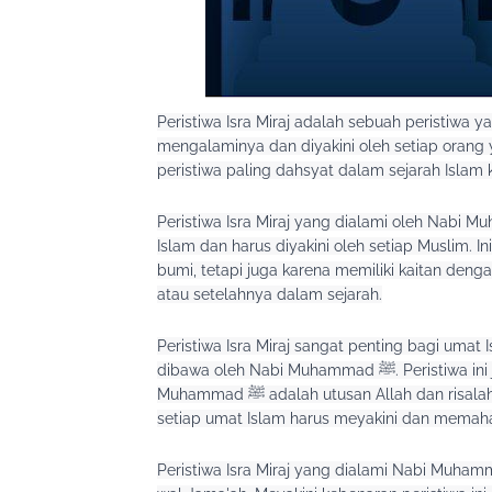
Peristiwa Isra Miraj adalah sebuah peristiwa 
mengalaminya dan diyakini oleh setiap orang y
peristiwa paling dahsyat dalam sejarah Islam
Peristiwa Isra Miraj yang dialami oleh Nabi Muhammad ﷺ adalah peristiwa yang sangat p
Islam dan harus diyakini oleh setiap Muslim. In
bumi, tetapi juga karena memiliki kaitan dengan
atau setelahnya dalam sejarah.
Peristiwa Isra Miraj sangat penting bagi umat 
dibawa oleh Nabi Muhammad ﷺ. Peristiwa ini juga dianggap sebagai mukjizat yang membuktikan bahwa Nabi 
Muhammad ﷺ adalah utusan Allah dan risalah yang beliau bawa adalah benar dan sahih. Dengan demikian, 
setiap umat Islam harus meyakini dan memaham
Peristiwa Isra Miraj yang dialami Nabi Muhammad ﷺ memegang posisi penting dalam aqidah Ahlu