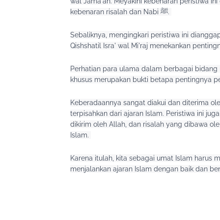
wal Jama'ah. Meyakini kebenaran peristiwa ini
kebenaran risalah dan Nabi ﷺ. 
Sebaliknya, mengingkari peristiwa ini dianggap
Qishshatil Isra' wal Mi'raj menekankan pentingn
Perhatian para ulama dalam berbagai bidang u
khusus merupakan bukti betapa pentingnya pe
Keberadaannya sangat diakui dan diterima ole
terpisahkan dari ajaran Islam. Peristiwa ini juga menja
dikirim oleh Allah, dan risalah yang dibawa ol
Islam. 
Karena itulah, kita sebagai umat Islam harus 
menjalankan ajaran Islam dengan baik dan ben