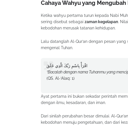
Cahaya Wahyu yang Mengubah 
Ketika wahyu pertama turun kepada Nabi Mu
sering disebut sebagai
zaman kegelapan
. Nil
kebodohan merusak tatanan kehidupan.
Lalu datanglah Al-Qur’an dengan pesan yan
mengenal Tuhan.
اقْرَأْ بِاسْمِ رَبِّكَ الَّذِي خَلَقَ
“Bacalah dengan nama Tuhanmu yang mencip
(QS. Al-‘Alaq: 1)
Ayat pertama ini bukan sekadar perintah me
dengan ilmu, kesadaran, dan iman.
Dari sinilah perubahan besar dimulai. Al-Qur
kebodohan menuju pengetahuan, dan dari keza