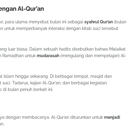
ngan Al-Qur’an
an, para ulama menyebut bulan ini sebagai
syahrul Qur’an
(bulan
rkan untuk memperbanyak interaksi dengan kitab suci tersebut:
ang luar biasa. Dalam sebuah hadits disebutkan bahwa Malaikat
lan Ramadhan untuk
mudarasah
(mengulang dan mempelajari) Al-
mat Islam hingga sekarang. Di berbagai tempat, masjid dan
suci. Tadarus, kajian Al-Qur’an, dan berbagai kegiatan
i bulan penuh berkah ini.
ya dengan membacanya. Al-Qur’an diturunkan untuk
menjadi
an.