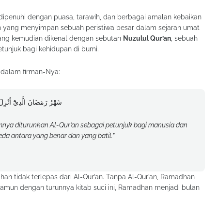
ipenuhi dengan puasa, tarawih, dan berbagai amalan kebaikan
lan yang menyimpan sebuah peristiwa besar dalam sejarah umat
h yang kemudian dikenal dengan sebutan
Nuzulul Qur’an
, sebuah
unjuk bagi kehidupan di bumi.
 dalam firman-Nya:
شَهْرُ رَمَضَانَ الَّذِيْٓ اُنْزِلَ 
nya diturunkan Al-Qur’an sebagai petunjuk bagi manusia dan
da antara yang benar dan yang batil.”
n tidak terlepas dari Al-Qur’an. Tanpa Al-Qur’an, Ramadhan
amun dengan turunnya kitab suci ini, Ramadhan menjadi bulan