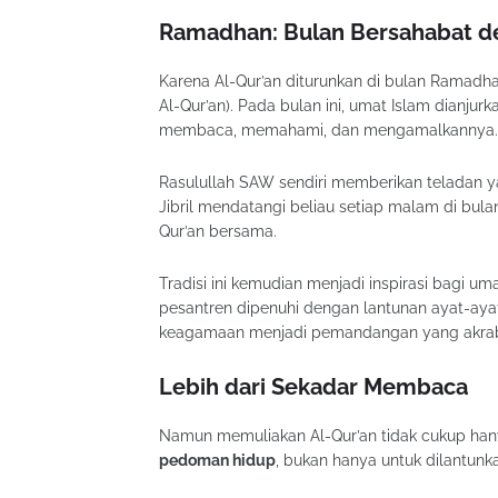
Ramadhan: Bulan Bersahabat de
Karena Al-Qur’an diturunkan di bulan Ramadh
Al-Qur’an). Pada bulan ini, umat Islam dianju
membaca, memahami, dan mengamalkannya.
Rasulullah SAW sendiri memberikan teladan y
Jibril mendatangi beliau setiap malam di bu
Qur’an bersama.
Tradisi ini kemudian menjadi inspirasi bagi u
pesantren dipenuhi dengan lantunan ayat-ayat 
keagamaan menjadi pemandangan yang akrab d
Lebih dari Sekadar Membaca
Namun memuliakan Al-Qur’an tidak cukup han
pedoman hidup
, bukan hanya untuk dilantunk