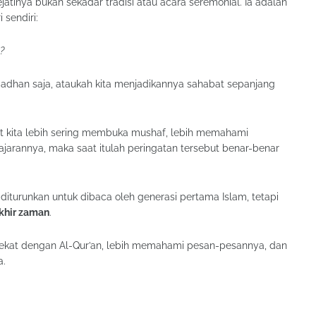
atinya bukan sekadar tradisi atau acara seremonial. Ia adalah
 sendiri:
?
dhan saja, ataukah kita menjadikannya sahabat sepanjang
t kita lebih sering membuka mushaf, lebih memahami
arannya, maka saat itulah peringatan tersebut benar-benar
diturunkan untuk dibaca oleh generasi pertama Islam, tetapi
khir zaman
.
dekat dengan Al-Qur’an, lebih memahami pesan-pesannya, dan
a.