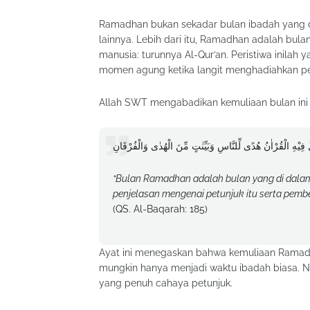
Ramadhan bukan sekadar bulan ibadah yang d
lainnya. Lebih dari itu, Ramadhan adalah bu
manusia: turunnya Al-Qur’an. Peristiwa inila
momen agung ketika langit menghadiahkan pet
Allah SWT mengabadikan kemuliaan bulan ini
فِيْهِ الْقُرْاٰنُ هُدًى لِّلنَّاسِ وَبَيِّنٰتٍ مِّنَ الْهُدٰى وَالْفُرْقَانِ
“Bulan Ramadhan adalah bulan yang di dalam
penjelasan mengenai petunjuk itu serta pembe
(QS. Al-Baqarah: 185)
Ayat ini menegaskan bahwa kemuliaan Ramadha
mungkin hanya menjadi waktu ibadah biasa. N
yang penuh cahaya petunjuk.