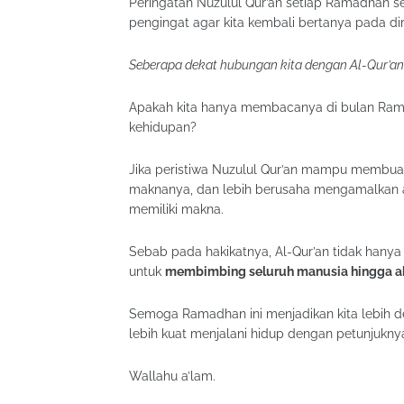
Peringatan Nuzulul Qur’an setiap Ramadhan sej
pengingat agar kita kembali bertanya pada diri
Seberapa dekat hubungan kita dengan Al-Qur’an
Apakah kita hanya membacanya di bulan Rama
kehidupan?
Jika peristiwa Nuzulul Qur’an mampu membua
maknanya, dan lebih berusaha mengamalkan aj
memiliki makna.
Sebab pada hakikatnya, Al-Qur’an tidak hanya 
untuk
membimbing seluruh manusia hingga a
Semoga Ramadhan ini menjadikan kita lebih 
lebih kuat menjalani hidup dengan petunjukny
Wallahu a’lam.