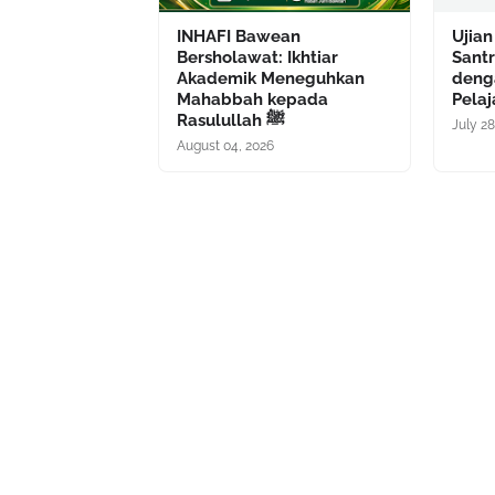
INHAFI Bawean
Ujian
Bersholawat: Ikhtiar
Sant
Akademik Meneguhkan
deng
Mahabbah kepada
Pelaj
Rasulullah ﷺ
July 28
August 04, 2026