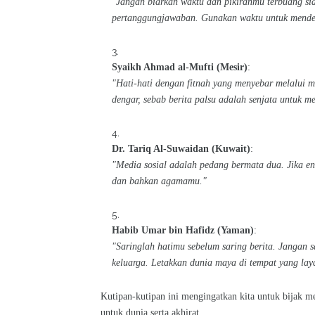
"Jangan biarkan waktu dan pikiranmu terbuang sia-
pertanggungjawaban. Gunakan waktu untuk mendek
Syaikh Ahmad al-Mufti (Mesir)
:
"Hati-hati dengan fitnah yang menyebar melalui m
dengar, sebab berita palsu adalah senjata untuk m
Dr. Tariq Al-Suwaidan (Kuwait)
:
"Media sosial adalah pedang bermata dua. Jika 
dan bahkan agamamu."
Habib Umar bin Hafidz (Yaman)
:
"Saringlah hatimu sebelum saring berita. Jangan s
keluarga. Letakkan dunia maya di tempat yang la
Kutipan-kutipan ini mengingatkan kita untuk bijak m
untuk dunia serta akhirat.