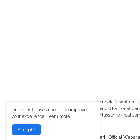
Pondok Pesantren Ha
pendidikan salaf dan
Our website uses cookies to improve
Ahlussunnah wal Ja
your experience.
Learn more
Accept !
Copyright ©
2026
Hasan Jufri | Official Websit