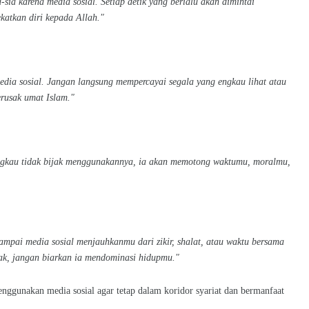
sia karena media sosial. Setiap detik yang berlalu akan dimintai
atkan diri kepada Allah."
edia sosial. Jangan langsung mempercayai segala yang engkau lihat atau
erusak umat Islam."
engkau tidak bijak menggunakannya, ia akan memotong waktumu, moralmu,
ampai media sosial menjauhkanmu dari zikir, shalat, atau waktu bersama
yak, jangan biarkan ia mendominasi hidupmu."
enggunakan media sosial agar tetap dalam koridor syariat dan bermanfaat