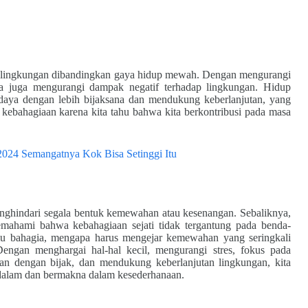
ah lingkungan dibandingkan gaya hidup mewah. Dengan mengurangi
ta juga mengurangi dampak negatif terhadap lingkungan. Hidup
daya dengan lebih bijaksana dan mendukung keberlanjutan, yang
kebahagiaan karena kita tahu bahwa kita berkontribusi pada masa
2024 Semangatnya Kok Bisa Setinggi Itu
enghindari segala bentuk kemewahan atau kesenangan. Sebaliknya,
ahami bahwa kebahagiaan sejati tidak tergantung pada benda-
mu bahagia, mengapa harus mengejar kemewahan yang seringkali
ngan menghargai hal-hal kecil, mengurangi stres, fokus pada
n dengan bijak, dan mendukung keberlanjutan lingkungan, kita
alam dan bermakna dalam kesederhanaan.