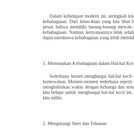
Dalam kehidupan modern ini, seringkali k
kebahagiaan. Dari iklan-iklan yang kita lihat
pesan bahwa memiliki barang-barang mewah d
kebahagiaan. Namun, kenyataannya tidak selal
dapat membawa kebahagiaan yang lebih menda
1. Menemukan Kebahagiaan dalam Hal-hal Kec
Sederhana berarti menghargai hal-hal kecil 
kemewahan. Momen-momen sederhana seperti meni
menghabiskan waktu dengan keluarga dan tema
kita belajar untuk menghargai hal-hal kecil in
kita miliki.
2. Mengurangi Stres dan Tekanan