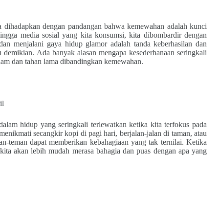
ita dihadapkan dengan pandangan bahwa kemewahan adalah kunci
 hingga media sosial yang kita konsumsi, kita dibombardir dengan
an menjalani gaya hidup glamor adalah tanda keberhasilan dan
u demikian. Ada banyak alasan mengapa kesederhanaan seringkali
lam dan tahan lama dibandingkan kemewahan.
il
dalam hidup yang seringkali terlewatkan ketika kita terfokus pada
kmati secangkir kopi di pagi hari, berjalan-jalan di taman, atau
n-teman dapat memberikan kebahagiaan yang tak ternilai. Ketika
i, kita akan lebih mudah merasa bahagia dan puas dengan apa yang