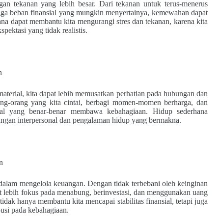
an tekanan yang lebih besar. Dari tekanan untuk terus-menerus
gga beban finansial yang mungkin menyertainya, kemewahan dapat
ana dapat membantu kita mengurangi stres dan tekanan, karena kita
pektasi yang tidak realistis.
n
material, kita dapat lebih memusatkan perhatian pada hubungan dan
g-orang yang kita cintai, berbagi momen-momen berharga, dan
hal yang benar-benar membawa kebahagiaan. Hidup sederhana
ngan interpersonal dan pengalaman hidup yang bermakna.
n
a dalam mengelola keuangan. Dengan tidak terbebani oleh keinginan
t lebih fokus pada menabung, berinvestasi, dan menggunakan uang
tidak hanya membantu kita mencapai stabilitas finansial, tetapi juga
usi pada kebahagiaan.