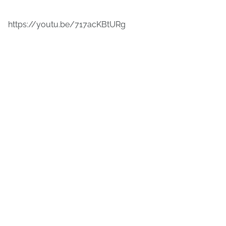
https://youtu.be/717acKBtURg