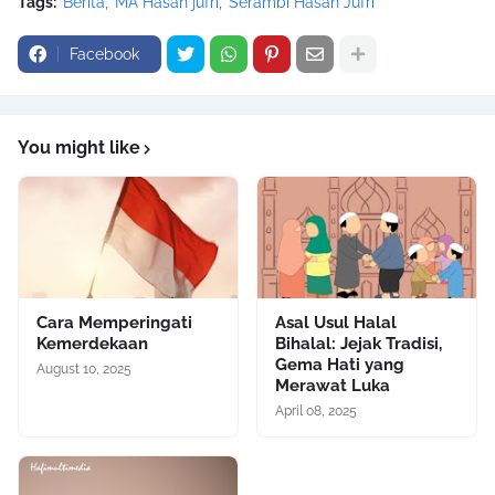
Tags:
Berita
MA Hasan jufri
Serambi Hasan Jufri
Facebook
You might like
Cara Memperingati
Asal Usul Halal
Kemerdekaan
Bihalal: Jejak Tradisi,
Gema Hati yang
August 10, 2025
Merawat Luka
April 08, 2025